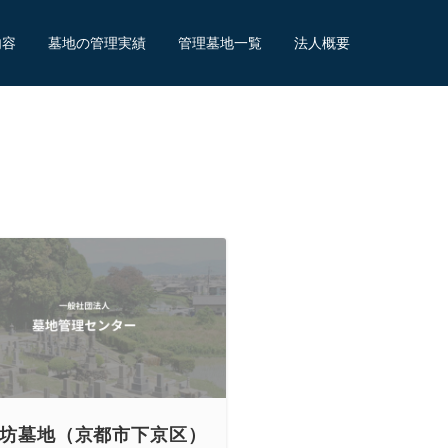
内容
墓地の管理実績
管理墓地一覧
法人概要
坊墓地（京都市下京区）