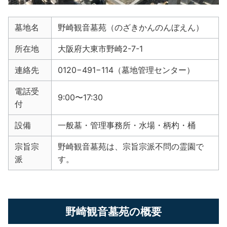
墓地名
野崎観音墓苑（のざきかんのんぼえん）
所在地
大阪府大東市野崎2-7-1
連絡先
0120−491−114（墓地管理センター）
電話受
9:00〜17:30
付
設備
一般墓・管理事務所・水場・柄杓・桶
宗旨宗
野崎観音墓苑は、宗旨宗派不問の霊園で
派
す。
野崎観音墓苑の概要