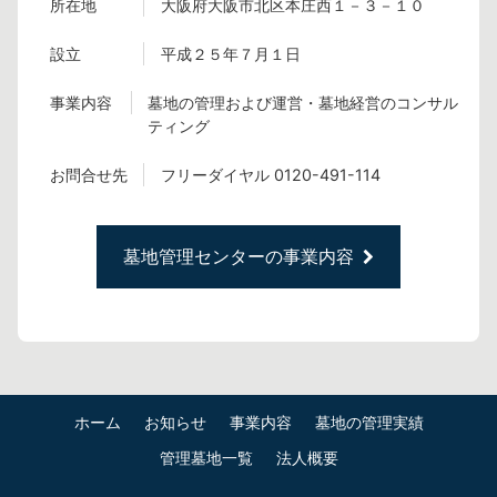
所在地
大阪府大阪市北区本庄西１－３－１０
設立
平成２５年７月１日
事業内容
墓地の管理および運営・墓地経営のコンサル
ティング
お問合せ先
フリーダイヤル 0120-491-114
墓地管理センターの事業内容
ホーム
お知らせ
事業内容
墓地の管理実績
管理墓地一覧
法人概要